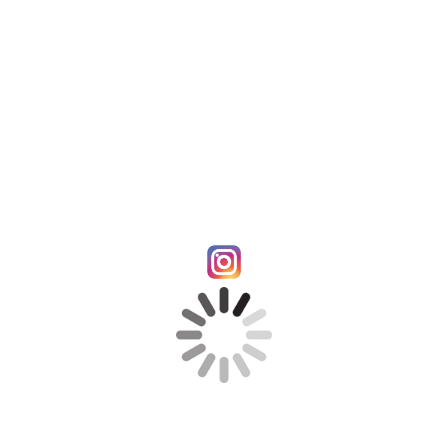
p11 paciencia
p12 luz